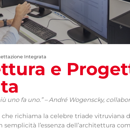
gettazione Integrata
ttura e Proget
ata
più uno fa uno.” – André Wogenscky, collabo
che richiama la celebre triade vitruviana 
 semplicità l’essenza dell’architettura come