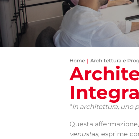
Home
Architettura e Pro
Archite
Integr
“
In architettura, uno 
Questa affermazione, 
venustas
, esprime con